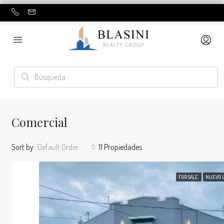
Comercial
Sort by:
Default Order
11 Propiedades
FOR SALE
NUEVO L