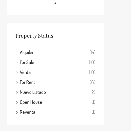
Property Status
Alquiler
(14)
For Sale
(10)
Venta
(10)
For Rent
(6)
Nuevo Listado
(2)
Open House
(1)
Reventa
(1)