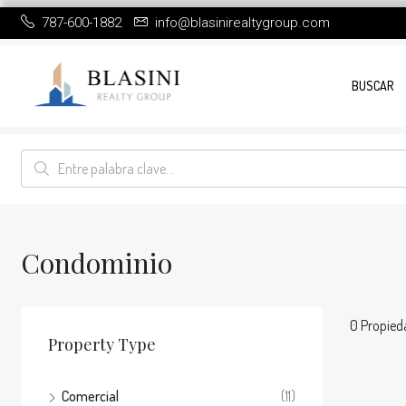
787-600-1882
info@blasinirealtygroup.com
BUSCAR
Condominio
0 Propied
Property Type
Comercial
(11)