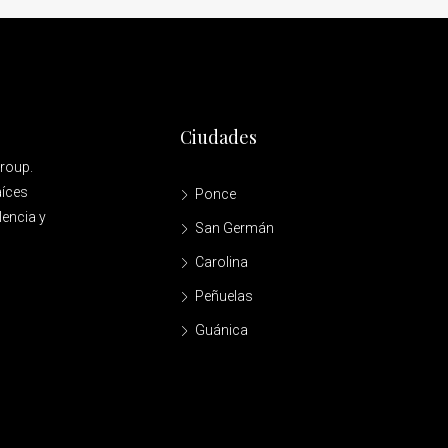
Ciudades
Group.
aíces
Ponce
lencia y
San Germán
Carolina
Peñuelas
Guánica